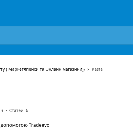
уту ( Маркетлпейси та Онлайн магазини))
Kasta
ач
Статей: 6
а допомогою Tradeevo