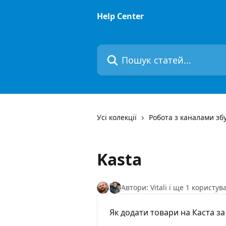
Перейти до основного контенту
Help Center
Пошук статей...
Усі колекції
Робота з каналами зб
Kasta
Автори: Vitali і ще 1 користув
Як додати товари на Каста з